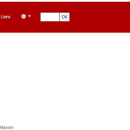
🌐
Liens
 Maissin