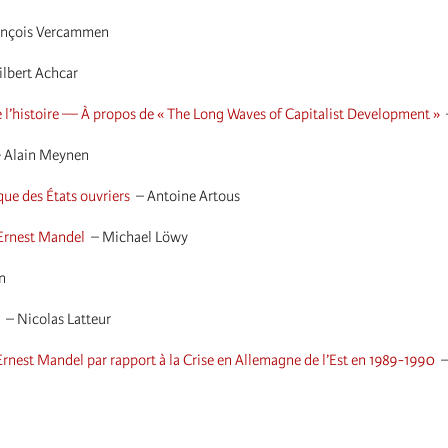
ançois Vercammen
ilbert Achcar
e l’histoire — À propos de « The Long Waves of Capitalist Development »
–
Alain Meynen
ue des États ouvriers
–
Antoine Artous
Ernest Mandel
–
Michael Löwy
n
–
Nicolas Latteur
rnest Mandel par rapport à la Crise en Allemagne de l’Est en 1989-1990