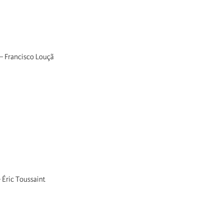
–
Francisco Louçã
–
Éric Toussaint