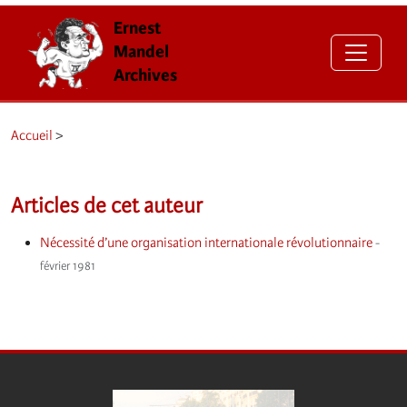
Ernest
Mandel
Archives
Accueil
>
Articles de cet auteur
Nécessité d’une organisation internationale révolutionnaire
-
février 1981