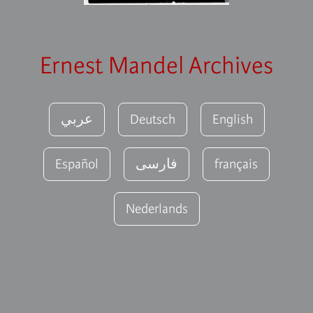
Ernest Mandel Archives
عربي
Deutsch
English
Español
فارسى
français
Nederlands